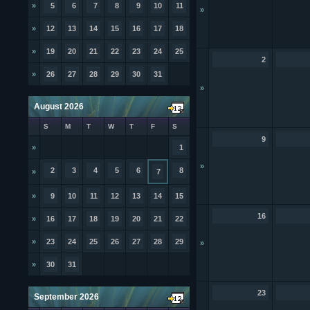
»
5
6
7
8
9
10
11
»
»
12
13
14
15
16
17
18
»
19
20
21
22
23
24
25
2
»
26
27
28
29
30
31
»
August 2026
S
M
T
W
T
F
S
9
»
1
»
2
3
4
5
6
8
»
7
»
9
10
11
12
13
14
15
16
»
16
17
18
19
20
21
22
»
23
24
25
26
27
28
29
»
»
30
31
23
September 2026