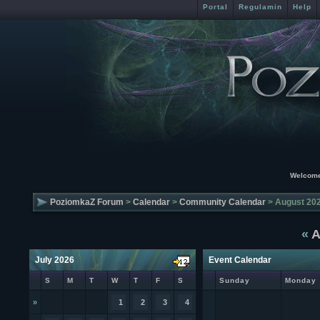
Portal
Regulamin
Help
Welcome
PoziomkaZ Forum
>
Calendar
>
Community Calendar
> August 20
«
A
July 2026
Event Calendar
S
M
T
W
T
F
S
Sunday
Monday
»
1
2
3
4