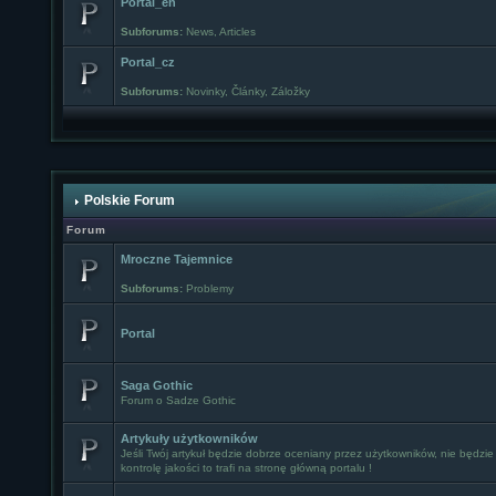
Portal_en
Subforums:
News
,
Articles
Portal_cz
Subforums:
Novinky
,
Články
,
Záložky
Polskie Forum
Forum
Mroczne Tajemnice
Subforums:
Problemy
Portal
Saga Gothic
Forum o Sadze Gothic
Artykuły użytkowników
Jeśli Twój artykuł będzie dobrze oceniany przez użytkowników, nie będzie
kontrolę jakości to trafi na stronę główną portalu !