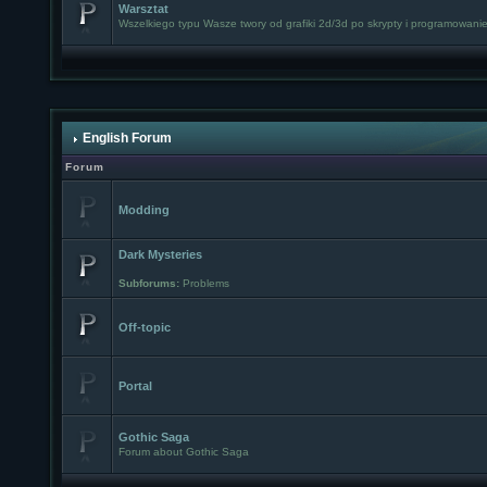
Warsztat
Wszelkiego typu Wasze twory od grafiki 2d/3d po skrypty i programowanie
English Forum
Forum
Modding
Dark Mysteries
Subforums:
Problems
Off-topic
Portal
Gothic Saga
Forum about Gothic Saga