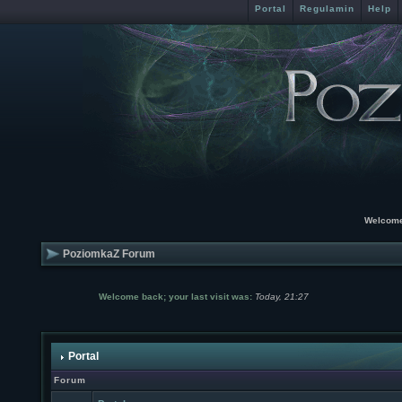
Portal
Regulamin
Help
Welcome
PoziomkaZ Forum
Welcome back; your last visit was:
Today, 21:27
Portal
Forum