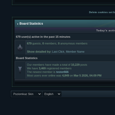
Delete cookies set b
Board Statistics
Today's acti
679 user(s) active in the past 15 minutes
679
guests,
0
members,
0
anonymous members
Show detailed by:
Last Click
,
Member Name
Board Statistics
Our members have made a total of
10,229
posts
We have
3,469
registered members
The newest member is
tester666
Most users ever online was
4,849
on
Mar 5 2026, 04:09 PM