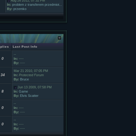
Aug 26 2012, 07:32 PM
In:
problem z transferem przedmiot...
By:
przemko
plies
Last Post Info
--
0
In:
----
By:
----
Mar 21 2010, 07:05 PM
34
In:
Protected Forum
By:
Bruce
Jun 13 2009, 07:58 PM
8
In:
Game
By:
Elvis Scatter
--
0
In:
----
By:
----
--
0
In:
----
By:
----