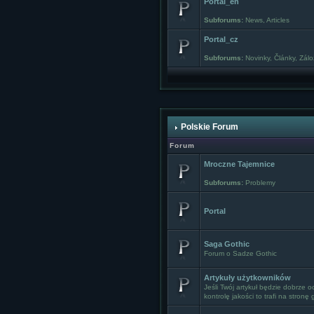
Portal_en
Subforums:
News
,
Articles
Portal_cz
Subforums:
Novinky
,
Články
,
Zálo
Polskie Forum
Forum
Mroczne Tajemnice
Subforums:
Problemy
Portal
Saga Gothic
Forum o Sadze Gothic
Artykuły użytkowników
Jeśli Twój artykuł będzie dobrze 
kontrolę jakości to trafi na stronę