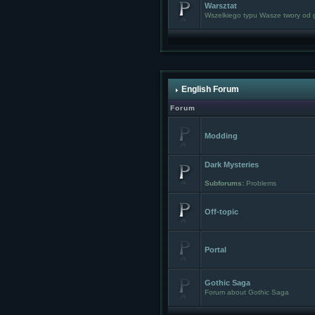
Warsztat
Wszelkiego typu Wasze twory od g
English Forum
Forum
Modding
Dark Mysteries
Subforums:
Problems
Off-topic
Portal
Gothic Saga
Forum about Gothic Saga