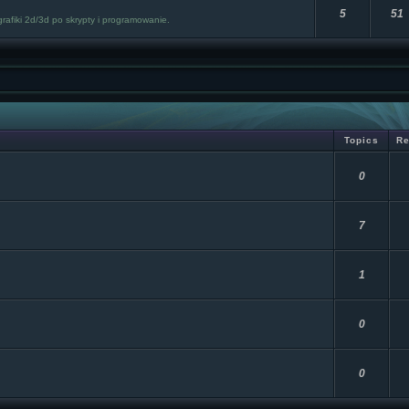
5
51
rafiki 2d/3d po skrypty i programowanie.
Topics
Re
0
7
1
0
0