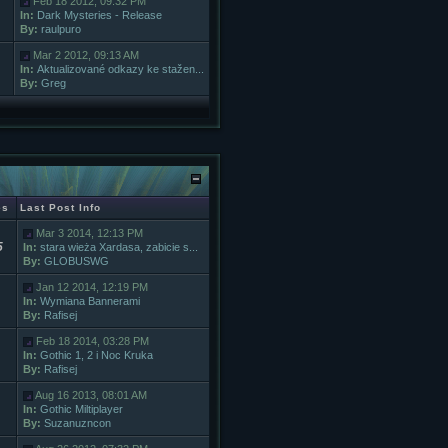
Feb 18 2012, 09:32 PM
In:
Dark Mysteries - Release
By:
raulpuro
Mar 2 2012, 09:13 AM
In:
Aktualizované odkazy ke stažen...
By:
Greg
es
Last Post Info
Mar 3 2014, 12:13 PM
5
In:
stara wieża Xardasa, zabicie s...
By:
GLOBUSWG
Jan 12 2014, 12:19 PM
In:
Wymiana Bannerami
By:
Rafisej
Feb 18 2014, 03:28 PM
In:
Gothic 1, 2 i Noc Kruka
By:
Rafisej
Aug 16 2013, 08:01 AM
In:
Gothic Miltiplayer
By:
Suzanuzncon