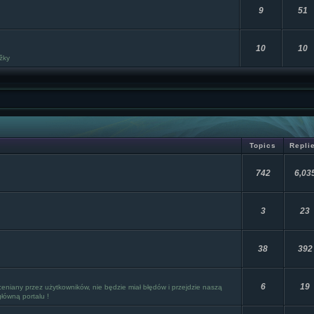
9
51
10
10
žky
Topics
Repli
742
6,03
3
23
38
392
6
19
oceniany przez użytkowników, nie będzie miał błędów i przejdzie naszą
 główną portalu !