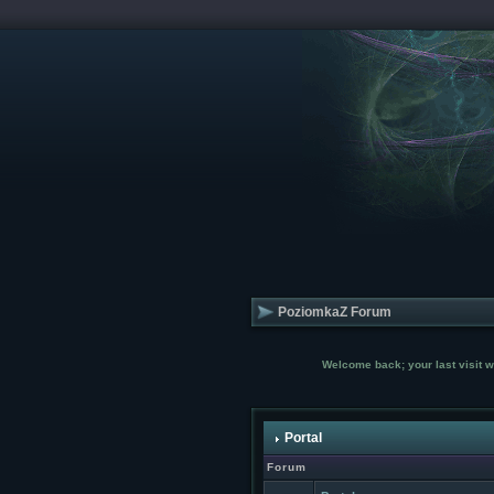
PoziomkaZ Forum
Welcome back; your last visit 
Portal
Forum