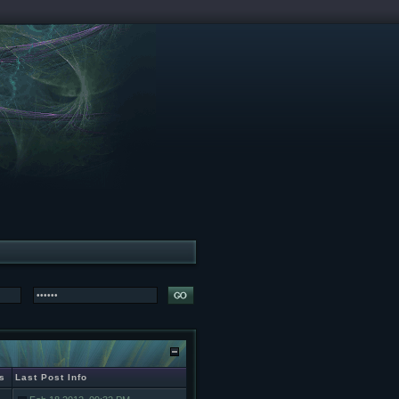
s
Last Post Info