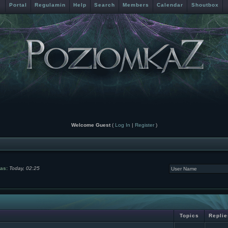
Portal
Regulamin
Help
Search
Members
Calendar
Shoutbox
Welcome Guest
(
Log In
|
Register
)
was:
Today, 02:25
Topics
Replie