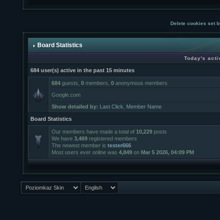
Delete cookies set b
Board Statistics
Today's acti
684 user(s) active in the past 15 minutes
684
guests,
0
members,
0
anonymous members
Google.com
Show detailed by:
Last Click
,
Member Name
Board Statistics
Our members have made a total of
10,229
posts
We have
3,469
registered members
The newest member is
tester666
Most users ever online was
4,849
on
Mar 5 2026, 04:09 PM