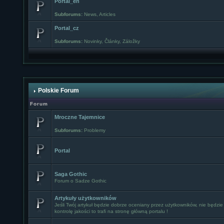
Portal_en
Subforums:
News
,
Articles
Portal_cz
Subforums:
Novinky
,
Články
,
Záložky
Polskie Forum
Forum
Mroczne Tajemnice
Subforums:
Problemy
Portal
Saga Gothic
Forum o Sadze Gothic
Artykuły użytkowników
Jeśli Twój artykuł będzie dobrze oceniany przez użytkowników, nie będzie
kontrolę jakości to trafi na stronę główną portalu !