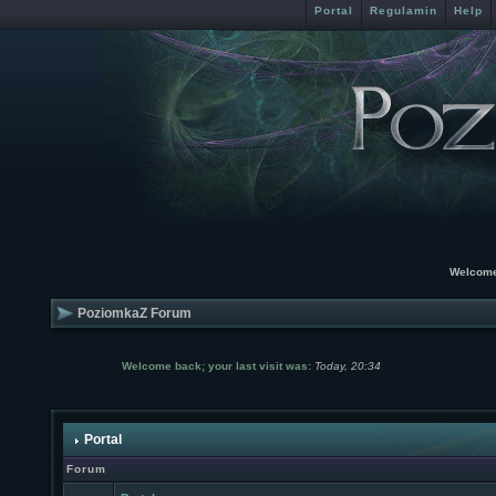
Portal
Regulamin
Help
Welcome
PoziomkaZ Forum
Welcome back; your last visit was:
Today, 20:34
Portal
Forum