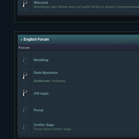
Warsztat
Wszelkiego typu Wasze twory od grafiki 2d/3d po skrypty i programowanie
English Forum
Forum
Modding
Dark Mysteries
Subforums:
Problems
Off-topic
Portal
Gothic Saga
Forum about Gothic Saga