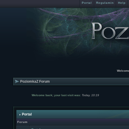
Portal
Regulamin
Help
Welcome
PoziomkaZ Forum
Welcome back; your last visit was:
Today, 10:19
Portal
Forum