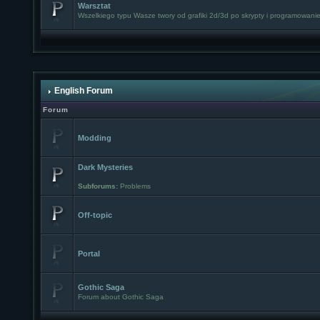
Warsztat
Wszelkiego typu Wasze twory od grafiki 2d/3d po skrypty i programowanie
English Forum
Forum
Modding
Dark Mysteries
Subforums:
Problems
Off-topic
Portal
Gothic Saga
Forum about Gothic Saga