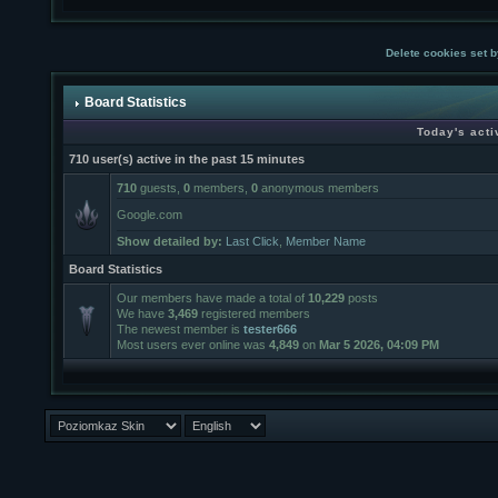
Delete cookies set b
Board Statistics
Today's acti
710 user(s) active in the past 15 minutes
710
guests,
0
members,
0
anonymous members
Google.com
Show detailed by:
Last Click
,
Member Name
Board Statistics
Our members have made a total of
10,229
posts
We have
3,469
registered members
The newest member is
tester666
Most users ever online was
4,849
on
Mar 5 2026, 04:09 PM