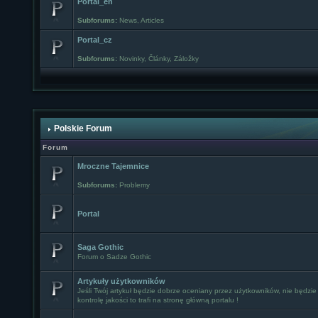
Portal_en
Subforums:
News
,
Articles
Portal_cz
Subforums:
Novinky
,
Články
,
Záložky
Polskie Forum
Forum
Mroczne Tajemnice
Subforums:
Problemy
Portal
Saga Gothic
Forum o Sadze Gothic
Artykuły użytkowników
Jeśli Twój artykuł będzie dobrze oceniany przez użytkowników, nie będzie
kontrolę jakości to trafi na stronę główną portalu !