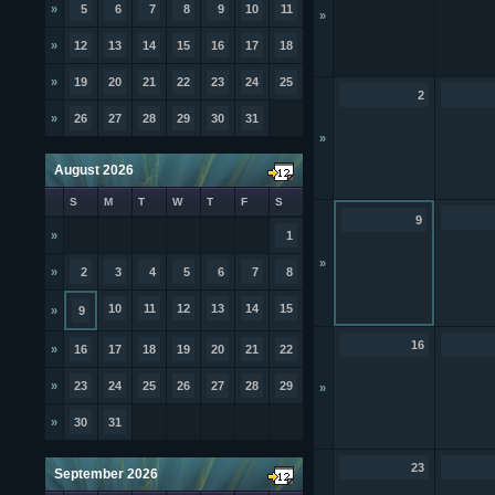
»
5
6
7
8
9
10
11
»
»
12
13
14
15
16
17
18
»
19
20
21
22
23
24
25
2
»
26
27
28
29
30
31
»
August 2026
S
M
T
W
T
F
S
9
»
1
»
»
2
3
4
5
6
7
8
10
11
12
13
14
15
»
9
16
»
16
17
18
19
20
21
22
»
23
24
25
26
27
28
29
»
»
30
31
23
September 2026