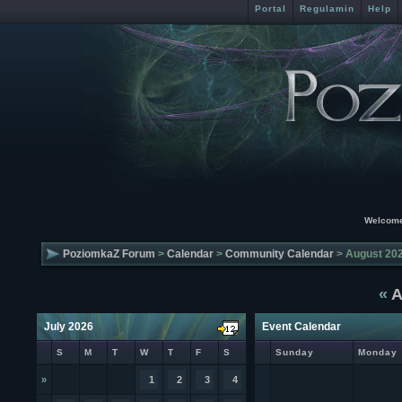
Portal
Regulamin
Help
Welcome
PoziomkaZ Forum
>
Calendar
>
Community Calendar
> August 20
«
A
July 2026
Event Calendar
S
M
T
W
T
F
S
Sunday
Monday
»
1
2
3
4